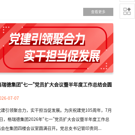

查看更多
格瑞德集团“七一”党员扩大会议暨半年度工作总结会圆
满召开
026-07-07
党建引领聚合力，实干担当促发展。为庆祝建党105周年，7月
4日，格瑞德集团2026年“七一”党员扩大会议暨半年度工作总
结会在集团四楼会议室圆满召开。党总支书记管印贵同...