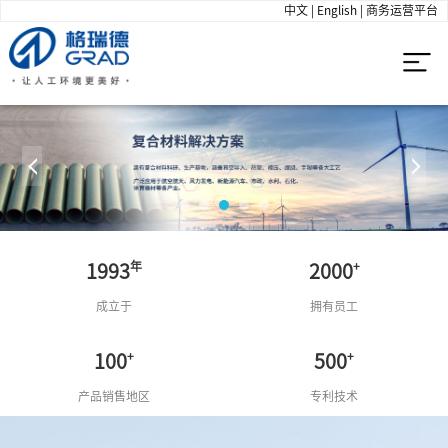
中文
|
English
|
商务运营平台
年
+
1993
2000
成立于
拥有员工
+
+
100
500
产品销售地区
专利技术