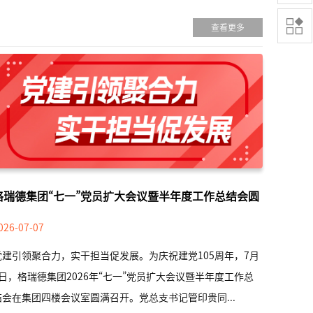

查看更多
格瑞德集团“七一”党员扩大会议暨半年度工作总结会圆
满召开
026-07-07
党建引领聚合力，实干担当促发展。为庆祝建党105周年，7月
4日，格瑞德集团2026年“七一”党员扩大会议暨半年度工作总
结会在集团四楼会议室圆满召开。党总支书记管印贵同...